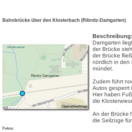
Bahnbrücke über den Klosterbach (Ribnitz-Damgarten)
Beschreibung
Damgarten lieg
der Brücke ste
der Brücke flie
nördlich in de
mündet.
Zudem führt noc
Autos gesperrt i
Hier haben Fuß
die Klosterwiese
An der Brücke h
die Seilzüge fü
Fotos: