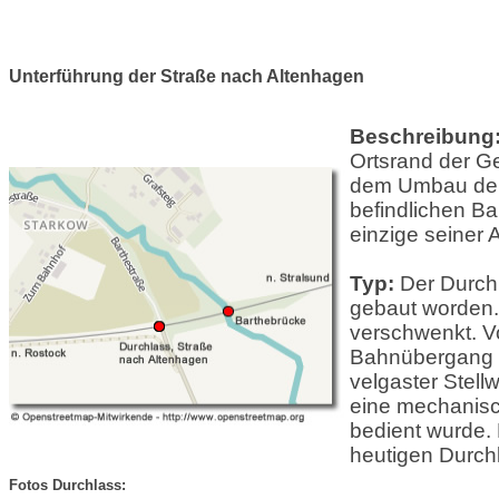
Unterführung der Straße nach Altenhagen
Beschreibung
Ortsrand der G
dem Umbau der 
befindlichen B
einzige seiner 
Typ:
Der Durch
gebaut worden.
verschwenkt. V
Bahnübergang m
velgaster Stell
eine mechanisc
bedient wurde.
heutigen Durchl
Fotos Durchlass: