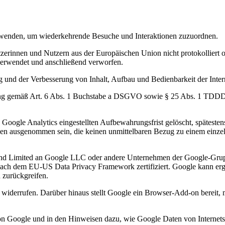
rwenden, um wiederkehrende Besuche und Interaktionen zuzuordnen.
rinnen und Nutzern aus der Europäischen Union nicht protokolliert o
verwendet und anschließend verworfen.
g und der Verbesserung von Inhalt, Aufbau und Bedienbarkeit der Intern
igung gemäß Art. 6 Abs. 1 Buchstabe a DSGVO sowie § 25 Abs. 1 TDD
Google Analytics eingestellten Aufbewahrungsfrist gelöscht, spätesten
en ausgenommen sein, die keinen unmittelbaren Bezug zu einem einze
land Limited an Google LLC oder andere Unternehmen der Google-Gru
nach dem EU-US Data Privacy Framework zertifiziert. Google kann erg
 zurückgreifen.
n widerrufen. Darüber hinaus stellt Google ein Browser-Add-on bereit, 
n Google und in den Hinweisen dazu, wie Google Daten von Internetsei