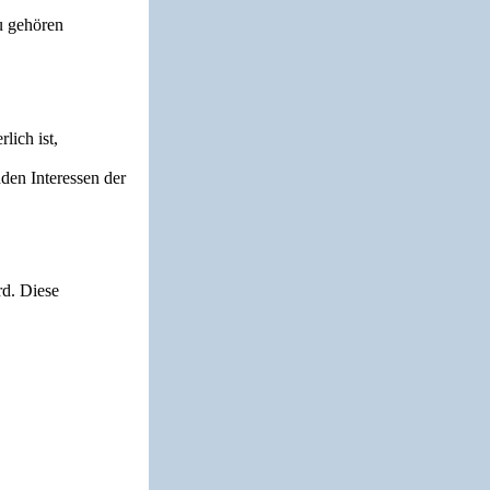
zu gehören
lich ist,
den Interessen der
rd. Diese