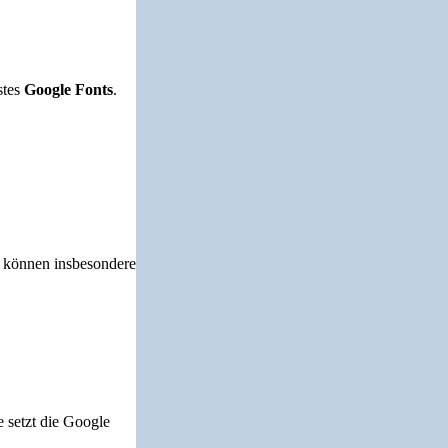
stes
Google Fonts
.
i können insbesondere
 setzt die Google