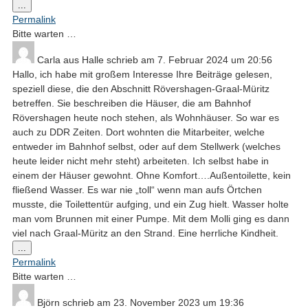
Diese
...
Metabox
Permalink
ein-/ausblenden.
Bitte warten …
Carla
aus
Halle
schrieb am
7. Februar 2024
um
20:56
Hallo, ich habe mit großem Interesse Ihre Beiträge gelesen,
speziell diese, die den Abschnitt Rövershagen-Graal-Müritz
betreffen. Sie beschreiben die Häuser, die am Bahnhof
Rövershagen heute noch stehen, als Wohnhäuser. So war es
auch zu DDR Zeiten. Dort wohnten die Mitarbeiter, welche
entweder im Bahnhof selbst, oder auf dem Stellwerk (welches
heute leider nicht mehr steht) arbeiteten. Ich selbst habe in
einem der Häuser gewohnt. Ohne Komfort….Außentoilette, kein
fließend Wasser. Es war nie „toll“ wenn man aufs Örtchen
musste, die Toilettentür aufging, und ein Zug hielt. Wasser holte
man vom Brunnen mit einer Pumpe. Mit dem Molli ging es dann
viel nach Graal-Müritz an den Strand. Eine herrliche Kindheit.
Diese
...
Metabox
Permalink
ein-/ausblenden.
Bitte warten …
Björn
schrieb am
23. November 2023
um
19:36