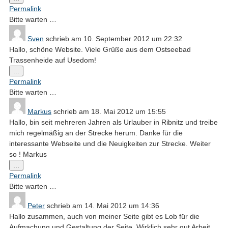
Metabox
Permalink
ein-/ausblenden.
Bitte warten …
Sven
schrieb am
10. September 2012
um
22:32
Hallo, schöne Website. Viele Grüße aus dem Ostseebad
Trassenheide auf Usedom!
Diese
...
Metabox
Permalink
ein-/ausblenden.
Bitte warten …
Markus
schrieb am
18. Mai 2012
um
15:55
Hallo, bin seit mehreren Jahren als Urlauber in Ribnitz und treibe
mich regelmäßig an der Strecke herum. Danke für die
interessante Webseite und die Neuigkeiten zur Strecke. Weiter
so ! Markus
Diese
...
Metabox
Permalink
ein-/ausblenden.
Bitte warten …
Peter
schrieb am
14. Mai 2012
um
14:36
Hallo zusammen, auch von meiner Seite gibt es Lob für die
Aufmachung und Gestaltung der Seite. Wirklich sehr gut Arbeit