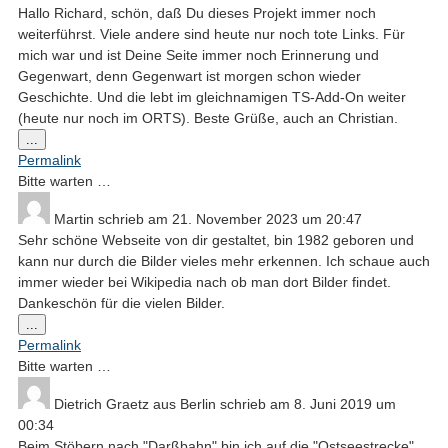
Hallo Richard, schön, daß Du dieses Projekt immer noch
weiterführst. Viele andere sind heute nur noch tote Links. Für
mich war und ist Deine Seite immer noch Erinnerung und
Gegenwart, denn Gegenwart ist morgen schon wieder
Geschichte. Und die lebt im gleichnamigen TS-Add-On weiter
(heute nur noch im ORTS). Beste Grüße, auch an Christian.
Diese
...
Metabox
Permalink
ein-/ausblenden.
Bitte warten …
Martin
schrieb am
21. November 2023
um
20:47
Sehr schöne Webseite von dir gestaltet, bin 1982 geboren und
kann nur durch die Bilder vieles mehr erkennen. Ich schaue auch
immer wieder bei Wikipedia nach ob man dort Bilder findet.
Dankeschön für die vielen Bilder.
Diese
...
Metabox
Permalink
ein-/ausblenden.
Bitte warten …
Dietrich Graetz
aus
Berlin
schrieb am
8. Juni 2019
um
00:34
Beim Stöbern nach "Darßbahn" bin ich auf die "Ostseestrecke"