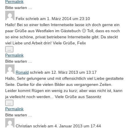
Permalink
ein-/ausblenden.
Bitte warten …
Felix
schrieb am
1. März 2014
um
23:10
Hallo! Bei so einer tollen Internetseite lasse ich doch gerne ein
paar Grüße aus Westfalen im Gästebuch 🙂 Toll, dass es noch
so eine schöne, privat betriebene Internetseite gibt. Da steckt
viel Liebe und Arbeit drin! Viele Grüße, Felix
Diese
...
Metabox
Permalink
ein-/ausblenden.
Bitte warten …
Ronald
schrieb am
12. März 2013
um
13:17
Hallo, Sehr gelungene und mit offensichtlich viel Liebe gestaltete
Seite. Danke für die vielen Bilder aus vergangenen Zeiten.
Leider kommt Rügen ein wenig zu kurz; aber was nicht ist, kann
ja vielleicht noch werden... Viele Grüße aus Sassnitz
Diese
...
Metabox
Permalink
ein-/ausblenden.
Bitte warten …
Christian
schrieb am
4. Januar 2013
um
17:44