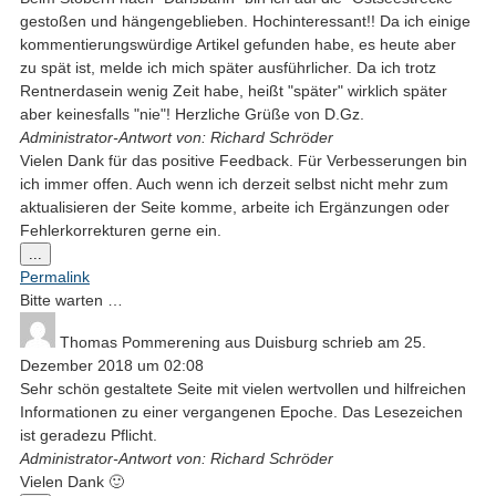
gestoßen und hängengeblieben. Hochinteressant!! Da ich einige
kommentierungswürdige Artikel gefunden habe, es heute aber
zu spät ist, melde ich mich später ausführlicher. Da ich trotz
Rentnerdasein wenig Zeit habe, heißt "später" wirklich später
aber keinesfalls "nie"! Herzliche Grüße von D.Gz.
Administrator-Antwort von: Richard Schröder
Vielen Dank für das positive Feedback. Für Verbesserungen bin
ich immer offen. Auch wenn ich derzeit selbst nicht mehr zum
aktualisieren der Seite komme, arbeite ich Ergänzungen oder
Fehlerkorrekturen gerne ein.
Diese
...
Metabox
Permalink
ein-/ausblenden.
Bitte warten …
Thomas Pommerening
aus
Duisburg
schrieb am
25.
Dezember 2018
um
02:08
Sehr schön gestaltete Seite mit vielen wertvollen und hilfreichen
Informationen zu einer vergangenen Epoche. Das Lesezeichen
ist geradezu Pflicht.
Administrator-Antwort von: Richard Schröder
Vielen Dank 🙂