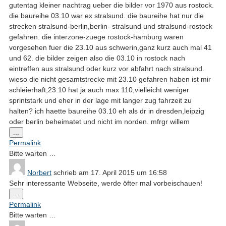
gutentag kleiner nachtrag ueber die bilder vor 1970 aus rostock.
die baureihe 03.10 war ex stralsund. die baureihe hat nur die
strecken stralsund-berlin,berlin- stralsund und stralsund-rostock
gefahren. die interzone-zuege rostock-hamburg waren
vorgesehen fuer die 23.10 aus schwerin,ganz kurz auch mal 41
und 62. die bilder zeigen also die 03.10 in rostock nach
eintreffen aus stralsund oder kurz vor abfahrt nach stralsund.
wieso die nicht gesamtstrecke mit 23.10 gefahren haben ist mir
schleierhaft,23.10 hat ja auch max 110,vielleicht weniger
sprintstark und eher in der lage mit langer zug fahrzeit zu
halten? ich haette baureihe 03.10 eh als dr in dresden,leipzig
oder berlin beheimatet und nicht im norden. mfrgr willem
Diese
...
Metabox
Permalink
ein-/ausblenden.
Bitte warten …
Norbert
schrieb am
17. April 2015
um
16:58
Sehr interessante Webseite, werde öfter mal vorbeischauen!
Diese
...
Metabox
Permalink
ein-/ausblenden.
Bitte warten …