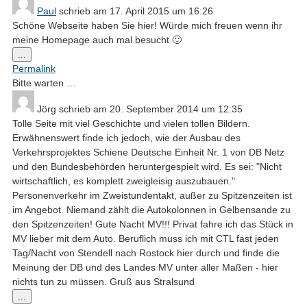
Paul
schrieb am
17. April 2015
um
16:26
Schöne Webseite haben Sie hier! Würde mich freuen wenn ihr
meine Homepage auch mal besucht 🙂
Diese
...
Metabox
Permalink
ein-/ausblenden.
Bitte warten …
Jörg
schrieb am
20. September 2014
um
12:35
Tolle Seite mit viel Geschichte und vielen tollen Bildern.
Erwähnenswert finde ich jedoch, wie der Ausbau des
Verkehrsprojektes Schiene Deutsche Einheit Nr. 1 von DB Netz
und den Bundesbehörden heruntergespielt wird. Es sei: "Nicht
wirtschaftlich, es komplett zweigleisig auszubauen."
Personenverkehr im Zweistundentakt, außer zu Spitzenzeiten ist
im Angebot. Niemand zählt die Autokolonnen in Gelbensande zu
den Spitzenzeiten! Gute Nacht MV!!! Privat fahre ich das Stück in
MV lieber mit dem Auto. Beruflich muss ich mit CTL fast jeden
Tag/Nacht von Stendell nach Rostock hier durch und finde die
Meinung der DB und des Landes MV unter aller Maßen - hier
nichts tun zu müssen. Gruß aus Stralsund
Diese
...
Metabox