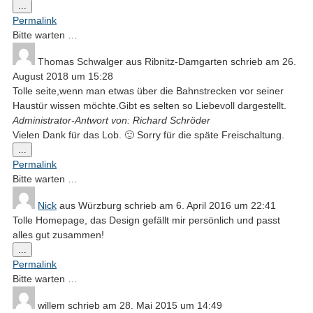
Diese
...
Metabox
Permalink
ein-/ausblenden.
Bitte warten …
Thomas Schwalger
aus
Ribnitz-Damgarten
schrieb am
26.
August 2018
um
15:28
Tolle seite,wenn man etwas über die Bahnstrecken vor seiner
Haustür wissen möchte.Gibt es selten so Liebevoll dargestellt.
Administrator-Antwort von: Richard Schröder
Vielen Dank für das Lob. 🙂 Sorry für die späte Freischaltung.
Diese
...
Metabox
Permalink
ein-/ausblenden.
Bitte warten …
Nick
aus
Würzburg
schrieb am
6. April 2016
um
22:41
Tolle Homepage, das Design gefällt mir persönlich und passt
alles gut zusammen!
Diese
...
Metabox
Permalink
ein-/ausblenden.
Bitte warten …
willem
schrieb am
28. Mai 2015
um
14:49