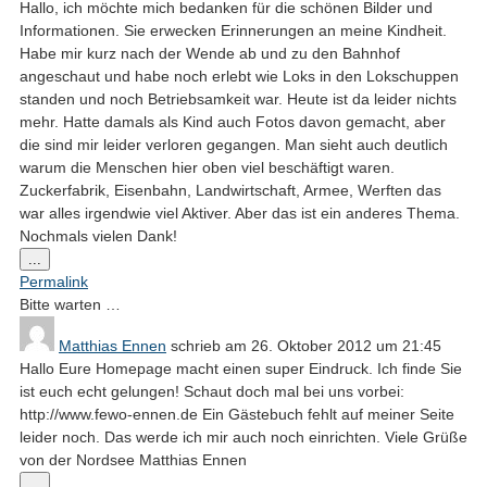
Hallo, ich möchte mich bedanken für die schönen Bilder und
Informationen. Sie erwecken Erinnerungen an meine Kindheit.
Habe mir kurz nach der Wende ab und zu den Bahnhof
angeschaut und habe noch erlebt wie Loks in den Lokschuppen
standen und noch Betriebsamkeit war. Heute ist da leider nichts
mehr. Hatte damals als Kind auch Fotos davon gemacht, aber
die sind mir leider verloren gegangen. Man sieht auch deutlich
warum die Menschen hier oben viel beschäftigt waren.
Zuckerfabrik, Eisenbahn, Landwirtschaft, Armee, Werften das
war alles irgendwie viel Aktiver. Aber das ist ein anderes Thema.
Nochmals vielen Dank!
Diese
...
Metabox
Permalink
ein-/ausblenden.
Bitte warten …
Matthias Ennen
schrieb am
26. Oktober 2012
um
21:45
Hallo Eure Homepage macht einen super Eindruck. Ich finde Sie
ist euch echt gelungen! Schaut doch mal bei uns vorbei:
http://www.fewo-ennen.de Ein Gästebuch fehlt auf meiner Seite
leider noch. Das werde ich mir auch noch einrichten. Viele Grüße
von der Nordsee Matthias Ennen
Diese
...