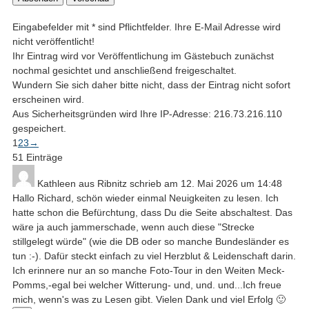
Eingabefelder mit * sind Pflichtfelder. Ihre E-Mail Adresse wird
nicht veröffentlicht!
Ihr Eintrag wird vor Veröffentlichung im Gästebuch zunächst
nochmal gesichtet und anschließend freigeschaltet.
Wundern Sie sich daher bitte nicht, dass der Eintrag nicht sofort
erscheinen wird.
Aus Sicherheitsgründen wird Ihre IP-Adresse: 216.73.216.110
gespeichert.
Navigation
1
2
3
→
der
51 Einträge
Gästebuchliste
Kathleen
aus
Ribnitz
schrieb am
12. Mai 2026
um
14:48
Hallo Richard, schön wieder einmal Neuigkeiten zu lesen. Ich
hatte schon die Befürchtung, dass Du die Seite abschaltest. Das
wäre ja auch jammerschade, wenn auch diese "Strecke
stillgelegt würde" (wie die DB oder so manche Bundesländer es
tun :-). Dafür steckt einfach zu viel Herzblut & Leidenschaft darin.
Ich erinnere nur an so manche Foto-Tour in den Weiten Meck-
Pomms,-egal bei welcher Witterung- und, und. und...Ich freue
mich, wenn's was zu Lesen gibt. Vielen Dank und viel Erfolg 🙂