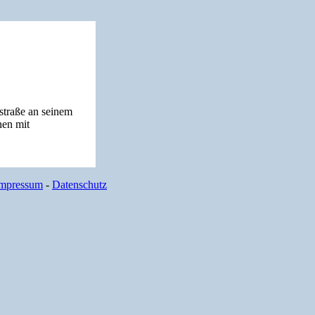
straße an seinem
nen mit
mpressum
-
Datenschutz