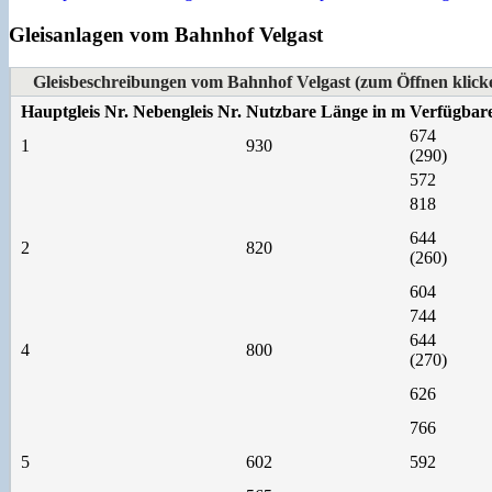
Gleisanlagen vom Bahnhof Velgast
Gleisbeschreibungen vom Bahnhof Velgast (zum Öffnen klick
Hauptgleis Nr.
Nebengleis Nr.
Nutzbare Länge in m
Verfügbar
674
1
930
(290)
572
818
644
2
820
(260)
604
744
644
4
800
(270)
626
766
5
602
592