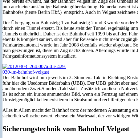
Wie bereits erwähnt, hat der Bahnhof Velgast im Zuge des Umbaus sei
nun auch eine anständige Bahnsteigüberdachung. Bemerkenswert ist an 
Bahnhofes (heute Berlin Hbf.) entspricht. Auch in Velgast zeichnete 
Der Übergang von Bahnsteig 1 zu Bahnsteig 2 und 3 wurde vor der 
durch einen Tunnel ersetzt. Bis heute steht der Tunnel regelmäßig unt
Tunnels entbehrlich. Daher ist der Bahnhof seit 1999 bis auf den Fah
ebenfalls komplett saniert, sind aber für Reisende nicht mehr zugängli
Fahrkartenautomat wurde im Jahr 2008 ebenfalls wieder abgebaut. S
man gezwungen ist, diese im Zug nachzulösen. Allerdings wurde i
Fahrgastinformationssystem installiert.
Der Bahnhof wird nun jeweils im 2- Stunden- Takt in Richtung Rosto
fuhr hier die Usedomer Bäderbahn (UBB). Der UBB gehört aber nach w
annäherndem Zwei-Stunden-Takt statt. Zusätzlich zu diesen Nahverk
Es ist schon ein kurios anmutendes Bild, wenn ein Fernzug auf einem
Umsteigemöglichkeiten existieren in Stralsund und rechtfertigen den H
Alles in Allem macht der Bahnhof trotz der modernen Ausstattung ein e
sicherlich wünschenswert, ebenso ein Wartesaal, der vor widrigen W
Sicherungstechnik vom Bahnhof Velgast