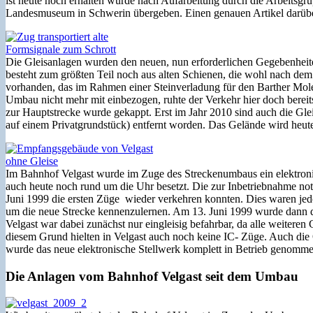
ist heute noch erhalten wurde nach Aufarbeitung durch die Arbeitsg
Landesmuseum in Schwerin übergeben. Einen genauen Artikel darüb
Die Gleisanlagen wurden den neuen, nun erforderlichen Gegebenheite
besteht zum größten Teil noch aus alten Schienen, die wohl nach dem
vorhanden, das im Rahmen einer Steinverladung für den Barther Mole
Umbau nicht mehr mit einbezogen, ruhte der Verkehr hier doch bereits
zur Hauptstrecke wurde gekappt. Erst im Jahr 2010 sind auch die Gle
auf einem Privatgrundstück) entfernt worden. Das Gelände wird heut
Im Bahnhof Velgast wurde im Zuge des Streckenumbaus ein elektronis
auch heute noch rund um die Uhr besetzt. Die zur Inbetriebnahme 
Juni 1999 die ersten Züge wieder verkehren konnten. Dies waren jedo
um die neue Strecke kennenzulernen. Am 13. Juni 1999 wurde dann 
Velgast war dabei zunächst nur eingleisig befahrbar, da alle weiteren
diesem Grund hielten in Velgast auch noch keine IC- Züge. Auch die 
wurde das neue elektronische Stellwerk komplett in Betrieb genomm
Die Anlagen vom Bahnhof Velgast seit dem Umbau