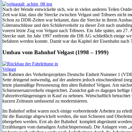
Nach der Wende entwickelte sich, wie in vielen anderen Teilen Ostdeu
Zeit war klar, dass die Strecke zwischen Velgast und Tribsees nicht me
Schon zu DDR-Zeiten war bekannt, dass die Strecke in ihrem Ausbauzu
Güteranschlüsse und den Schülerverkehr zu dieser Zeit nach unabding
vorerst letzte Zug von Velgast nach Tribsees. Ein Jahr später, am 27. 
Strecke statt. Im Jahr 1997 entfernte die DB AG schließlich einige w
befahren werden konnte. Damit war das Kapitel der Eisenbahn nach Tr
Umbau vom Bahnhof Velgast (1998 – 1999)
Im Rahmen des Verkehrsprojektes Deutsche Einheit Nummer 1 (VDE Nr
Seite dringend notwendig, auf der anderen jedoch einschneidend (neg
letzte planmäßige Personenzug den alten Bahnhof Velgast. Am nächst
Schienenersatzverkehr eingerichtet. Zunächst gab es dagegen heftige
Fahrzeitverlängerungen in Kauf zu nehmen. Wirtschaftlich betrachtet w
kurzen Zeitraum umfassend zu modernisieren.
Im Bahnhof selbst waren noch einige vorbereitende Arbeiten zu erled
für die Bauzüge abgewickelt werden, die nun Schienen und Oberleit
übergeben werden. Erst als der Bahnhof komplett abgeräumt worden 
Erzählungen vom damaligen Aufsichtspersonal). Die Anlagen vom „al