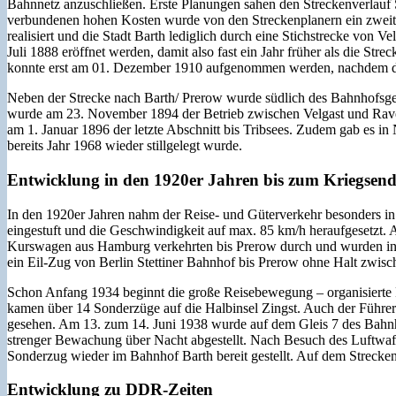
Bahnnetz anzuschließen. Erste Planungen sahen den Streckenverlauf
verbundenen hohen Kosten wurde von den Streckenplanern ein zweiter
realisiert und die Stadt Barth lediglich durch eine Stichstrecke von 
Juli 1888 eröffnet werden, damit also fast ein Jahr früher als die 
konnte erst am 01. Dezember 1910 aufgenommen werden, nachdem di
Neben der Strecke nach Barth/ Prerow wurde südlich des Bahnhofsgeb
wurde am 23. November 1894 der Betrieb zwischen Velgast und Ravenho
am 1. Januar 1896 der letzte Abschnitt bis Tribsees. Zudem gab es 
bereits Jahr 1968 wieder stillgelegt wurde.
Entwicklung in den 1920er Jahren bis zum Kriegsen
In den 1920er Jahren nahm der Reise- und Güterverkehr besonders i
eingestuft und die Geschwindigkeit auf max. 85 km/h heraufgesetzt.
Kurswagen aus Hamburg verkehrten bis Prerow durch und wurden in 
ein Eil-Zug von Berlin Stettiner Bahnhof bis Prerow ohne Halt zwisc
Schon Anfang 1934 beginnt die große Reisebewegung – organisierte 
kamen über 14 Sonderzüge auf die Halbinsel Zingst. Auch der Führe
gesehen. Am 13. zum 14. Juni 1938 wurde auf dem Gleis 7 des Bahnhof
strenger Bewachung über Nacht abgestellt. Nach Besuch des Luftwaff
Sonderzug wieder im Bahnhof Barth bereit gestellt. Auf dem Strecke
Entwicklung zu DDR-Zeiten