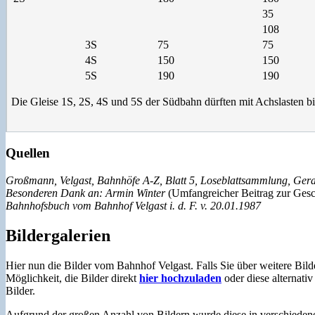
35
108
3S
75
75
4S
150
150
5S
190
190
Die Gleise 1S, 2S, 4S und 5S der Südbahn dürften mit Achslasten b
Quellen
Großmann, Velgast, Bahnhöfe A-Z, Blatt 5, Loseblattsammlung, Ge
Besonderen Dank an: Armin Winter
(Umfangreicher Beitrag zur Gesch
Bahnhofsbuch vom Bahnhof Velgast i. d. F. v. 20.01.1987
Bildergalerien
Hier nun die Bilder vom Bahnhof Velgast. Falls Sie über weitere Bil
Möglichkeit, die Bilder direkt
hier hochzuladen
oder diese alternati
Bilder.
Aufgrund der großen Anzahl von Bildern wurde diese in verschiedene G