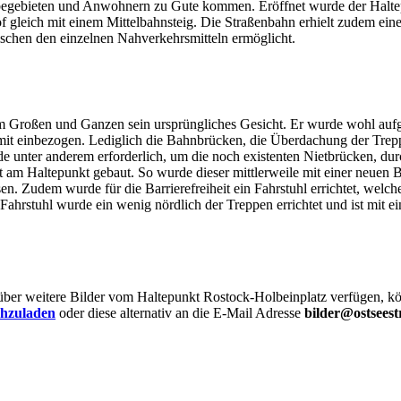
rbegebieten und Anwohnern zu Gute kommen. Eröffnet wurde der Haltepu
leich mit einem Mittelbahnsteig. Die Straßenbahn erhielt zudem eine
chen den einzelnen Nahverkehrsmitteln ermöglicht.
m Großen und Ganzen sein ursprüngliches Gesicht. Er wurde wohl aufg
 mit einbezogen. Lediglich die Bahnbrücken, die Überdachung der Trep
de unter anderem erforderlich, um die noch existenten Nietbrücken, du
t am Haltepunkt gebaut. So wurde dieser mittlerweile mit einer neuen 
ssen. Zudem wurde für die Barrierefreiheit ein Fahrstuhl errichtet, wel
Fahrstuhl wurde ein wenig nördlich der Treppen errichtet und ist mit 
 über weitere Bilder vom Haltepunkt Rostock-Holbeinplatz verfügen, kö
chzuladen
oder diese alternativ an die E-Mail Adresse
bilder@ostseest