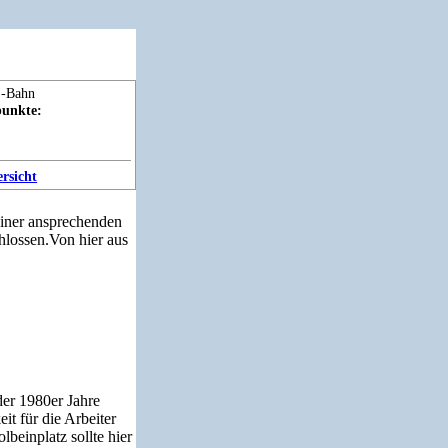
punkte:
rsicht
einer ansprechenden
lossen.Von hier aus
er 1980er Jahre
it für die Arbeiter
beinplatz sollte hier