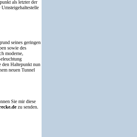
nkt als letzter der
 Umsteigehaltestelle
rund seines geringen
pen sowie des
rch moderne,
Beleuchtung
che den Haltepunkt nun
einem neuen Tunnel
nnen Sie mir diese
recke.de
zu senden.