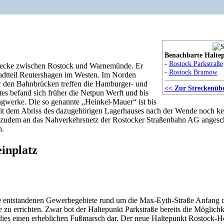
Benachbarte Halte
-
Rostock Parkstraße
Strecke zwischen Rostock und Warnemünde. Er
-
Rostock Bramow
tadtteil Reutershagen im Westen. Im Norden
nter den Bahnbrücken treffen die Hamburger- und
<< Zur Streckenübe
es befand sich früher die Netpun Werft und bis
gwerke. Die so genannte „Heinkel-Mauer“ ist bis
seit dem Abriss des dazugehörigen Lagerhauses nach der Wende noch k
t zudem an das Nahverkehrsnetz der Rostocker Straßenbahn AG angesch
n.
inplatz
ie entstandenen Gewerbegebiete rund um die Max-Eyth-Straße Anfang d
u errichten. Zwar bot der Haltepunkt Parkstraße bereits die Möglichke
dies einen erheblichen Fußmarsch dar. Der neue Haltepunkt Rostock-Hol